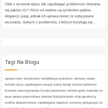
Olek z na temat wpisu
Jak zapobiegać problemowi zbierania
się pąków róż?
Róże od wieków są symbolem piękna,
elegancji i pasji, jednak ich uprawa niesie ze sobą pewne
wyzwania. Jednym z problemów, z którym borykają się...
Tagi Na Blogu
uprawa roślin
obrazkowiec
identyfikacja uszkodzeń
odmiany
owady
techniki cięcia
zapobieganie inwazji
rośliny
kwiaty złożone
kwitnienie
krzewów
aranżacja tarasu
Europa południowa
zdrowie gleby
materiały na
taras
uprawa pojemnikowa
skalniak
Baldaszkowate
urlop ogrodniczy
morfina
alkaloid koniinę
zapobieganie
kapelusz czerwony
pielęgnacja róż