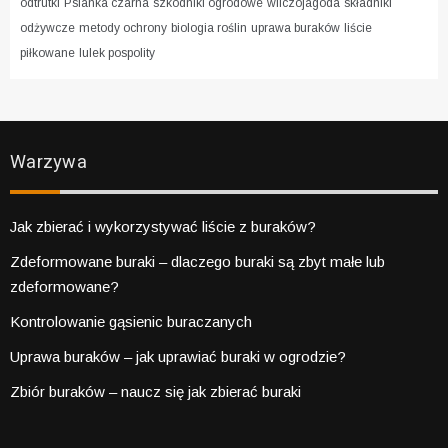
odtrutki
Psianka czarna
szkodniki ogrodowe
wilczojagoda
składniki
odżywcze
metody ochrony
biologia roślin
uprawa buraków
liście
piłkowane
lulek pospolity
Warzywa
Jak zbierać i wykorzystywać liście z buraków?
Zdeformowane buraki – dlaczego buraki są zbyt małe lub
zdeformowane?
Kontrolowanie gąsienic buraczanych
Uprawa buraków – jak uprawiać buraki w ogrodzie?
Zbiór buraków – naucz się jak zbierać buraki