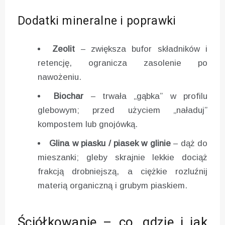
Dodatki mineralne i poprawki
Zeolit
– zwiększa bufor składników i
retencję, ogranicza zasolenie po
nawożeniu.
Biochar
– trwała „gąbka” w profilu
glebowym; przed użyciem „naładuj”
kompostem lub gnojówką.
Glina w piasku / piasek w glinie
– dąż do
mieszanki; gleby skrajnie lekkie dociąż
frakcją drobniejszą, a ciężkie rozluźnij
materią organiczną i grubym piaskiem.
Ściółkowanie – co, gdzie i jak