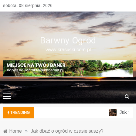
Skip
sobota, 08 sierpnia, 2026
to
content
Barwny Ogród
www.krasuski.com.pl
Jak wykor
TRENDING
Home
»
Jak dbać o ogród w czasie suszy?