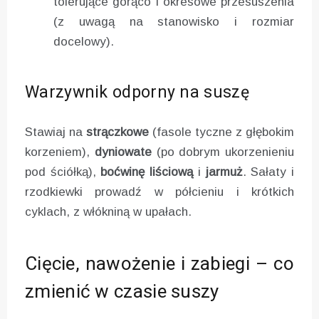
tolerujące gorąco i okresowe przesuszenia
(z uwagą na stanowisko i rozmiar
docelowy).
Warzywnik odporny na suszę
Stawiaj na
strączkowe
(fasole tyczne z głębokim
korzeniem),
dyniowate
(po dobrym ukorzenieniu
pod ściółką),
boćwinę liściową
i
jarmuż
. Sałaty i
rzodkiewki prowadź w półcieniu i krótkich
cyklach, z włókniną w upałach.
Cięcie, nawożenie i zabiegi – co
zmienić w czasie suszy