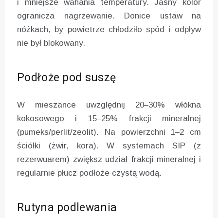
i mniejsze wahania temperatury. Jasny kolor
ogranicza nagrzewanie. Donice ustaw na
nóżkach, by powietrze chłodziło spód i odpływ
nie był blokowany.
Podłoże pod suszę
W mieszance uwzględnij 20–30% włókna
kokosowego i 15–25% frakcji mineralnej
(pumeks/perlit/zeolit). Na powierzchni 1–2 cm
ściółki (żwir, kora). W systemach SIP (z
rezerwuarem) zwiększ udział frakcji mineralnej i
regularnie płucz podłoże czystą wodą.
Rutyna podlewania