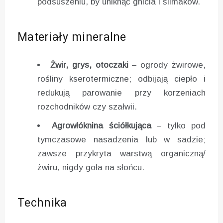
podsuszeniu, by uniknąć gnicia i ślimaków.
Materiały mineralne
Żwir, grys, otoczaki
– ogrody żwirowe,
rośliny kserotermiczne; odbijają ciepło i
redukują parowanie przy korzeniach
rozchodników czy szałwii.
Agrowłóknina ściółkująca
– tylko pod
tymczasowe nasadzenia lub w sadzie;
zawsze przykryta warstwą organiczną/
żwiru, nigdy goła na słońcu.
Technika