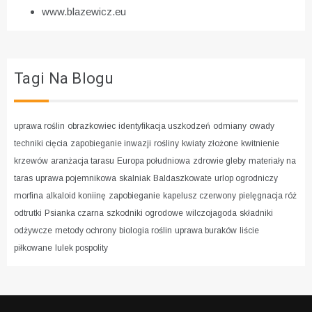
www.blazewicz.eu
Tagi Na Blogu
uprawa roślin
obrazkowiec
identyfikacja uszkodzeń
odmiany
owady
techniki cięcia
zapobieganie inwazji
rośliny
kwiaty złożone
kwitnienie
krzewów
aranżacja tarasu
Europa południowa
zdrowie gleby
materiały na
taras
uprawa pojemnikowa
skalniak
Baldaszkowate
urlop ogrodniczy
morfina
alkaloid koniinę
zapobieganie
kapelusz czerwony
pielęgnacja róż
odtrutki
Psianka czarna
szkodniki ogrodowe
wilczojagoda
składniki
odżywcze
metody ochrony
biologia roślin
uprawa buraków
liście
piłkowane
lulek pospolity