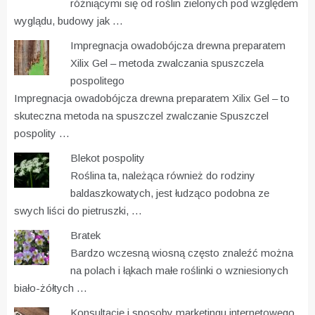
różniącymi się od roślin zielonych pod względem
wyglądu, budowy jak …
Impregnacja owadobójcza drewna preparatem
Xilix Gel – metoda zwalczania spuszczela
pospolitego
Impregnacja owadobójcza drewna preparatem Xilix Gel – to
skuteczna metoda na spuszczel zwalczanie Spuszczel
pospolity …
Blekot pospolity
Roślina ta, należąca również do rodziny
baldaszkowatych, jest łudząco podobna ze
swych liści do pietruszki, …
Bratek
Bardzo wczesną wiosną często znaleźć można
na polach i łąkach małe roślinki o wzniesionych
biało-żółtych …
Konsultacje i sposoby marketingu internetowego