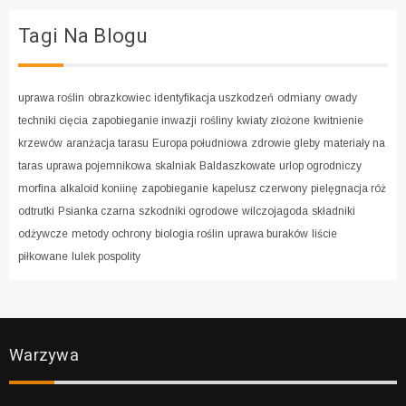
Tagi Na Blogu
uprawa roślin
obrazkowiec
identyfikacja uszkodzeń
odmiany
owady
techniki cięcia
zapobieganie inwazji
rośliny
kwiaty złożone
kwitnienie
krzewów
aranżacja tarasu
Europa południowa
zdrowie gleby
materiały na
taras
uprawa pojemnikowa
skalniak
Baldaszkowate
urlop ogrodniczy
morfina
alkaloid koniinę
zapobieganie
kapelusz czerwony
pielęgnacja róż
odtrutki
Psianka czarna
szkodniki ogrodowe
wilczojagoda
składniki
odżywcze
metody ochrony
biologia roślin
uprawa buraków
liście
piłkowane
lulek pospolity
Warzywa