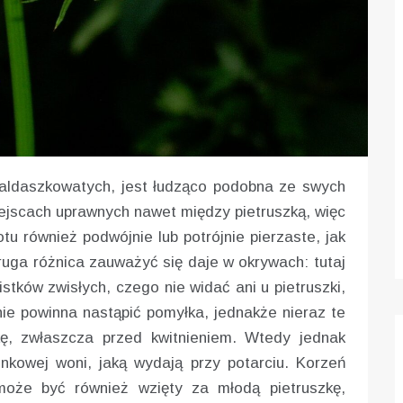
baldaszkowatych, jest łudząco podobna ze swych
miejscach uprawnych nawet między pietruszką, więc
tu również podwójnie lub potrójnie pierzaste, jak
 Druga różnica zauważyć się daje w okrywach: tutaj
listków zwisłych, czego nie widać ani u pietruszki,
nie powinna nastąpić pomyłka, jednakże nieraz te
kę, zwłaszcza przed kwitnieniem. Wtedy jednak
nkowej woni, jaką wydają przy potarciu. Korzeń
 może być również wzięty za młodą pietruszkę,