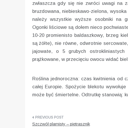
zwłaszcza gdy się nie zwróci uwagi na z
bruzdowana, niebieskawo-zielona, wysoka n
należy wszystkie wyższe osobniki na gr
Ogonki liściowe są dołem nieco pochwiaste
10-20 promienisto baldaszkowy, brzeg kieli
są żółte), nie równe, odwrotnie sercowate
jajowate, o 5 grubych ostrokliniastyc
prążkowane, w przecięciu owocu widać biel
Roślina jednoroczna: czas kwitnienia od 
całej Europie. Spożycie blekotu wywołuje
może być śmiertelne. Odtrutkę stanowią: k
Nawigacja
Szczwół plamisty – pietrasznik