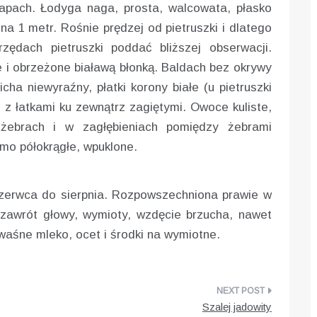
apach. Łodyga naga, prosta, walcowata, płasko
a 1 metr. Rośnie prędzej od pietruszki i dlatego
zędach pietruszki poddać bliższej obserwacji.
 i obrzeżone białawą błonką. Baldach bez okrywy
cha niewyraźny, płatki korony białe (u pietruszki
, z łatkami ku zewnątrz zagiętymi. Owoce kuliste,
h żebrach i w zagłębieniach pomiędzy żebrami
mo półokrągłe, wpuklone.
czerwca do sierpnia. Rozpowszechniona prawie w
 zawrót głowy, wymioty, wzdęcie brzucha, nawet
waśne mleko, ocet i środki na wymiotne.
Szalej jadowity