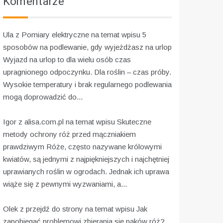
Komentarze
Ula z
Pomiary elektryczne
na temat wpisu
5
sposobów na podlewanie, gdy wyjeżdżasz na urlop
Wyjazd na urlop to dla wielu osób czas
upragnionego odpoczynku. Dla roślin – czas próby.
Wysokie temperatury i brak regularnego podlewania
mogą doprowadzić do...
Igor z
alisa.com.pl
na temat wpisu
Skuteczne
metody ochrony róż przed mączniakiem
prawdziwym
Róże, często nazywane królowymi
kwiatów, są jednymi z najpiękniejszych i najchętniej
uprawianych roślin w ogrodach. Jednak ich uprawa
wiąże się z pewnymi wyzwaniami, a...
Olek z
przejdź do strony
na temat wpisu
Jak
zapobiegać problemowi zbierania się pąków róż?