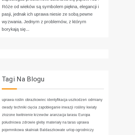
Róże od wieków są symbolem piękna, elegancji i
pasji, jednak ich uprawa niesie ze sobą pewne
wyzwania. Jednym z problemów, z którym
borykają się...
Tagi Na Blogu
uprawa roślin
obrazkowiec
identyfikacja uszkodzeń
odmiany
owady
techniki cięcia
zapobieganie inwazji
rośliny
kwiaty
złożone
kwitnienie krzewów
aranżacja tarasu
Europa
południowa
zdrowie gleby
materiały na taras
uprawa
pojemnikowa
skalniak
Baldaszkowate
urlop ogrodniczy