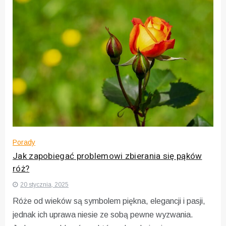
Porady
Jak zapobiegać problemowi zbierania się pąków
róż?
20 stycznia, 2025
Róże od wieków są symbolem piękna, elegancji i pasji,
jednak ich uprawa niesie ze sobą pewne wyzwania.