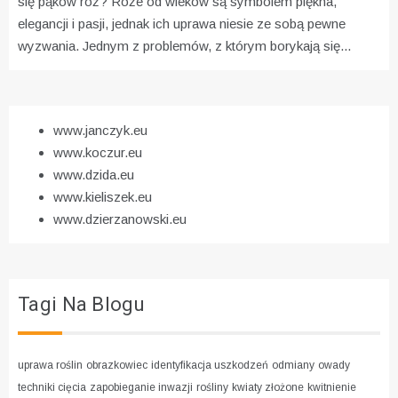
się pąków róż?
Róże od wieków są symbolem piękna,
elegancji i pasji, jednak ich uprawa niesie ze sobą pewne
wyzwania. Jednym z problemów, z którym borykają się...
www.janczyk.eu
www.koczur.eu
www.dzida.eu
www.kieliszek.eu
www.dzierzanowski.eu
Tagi Na Blogu
uprawa roślin
obrazkowiec
identyfikacja uszkodzeń
odmiany
owady
techniki cięcia
zapobieganie inwazji
rośliny
kwiaty złożone
kwitnienie