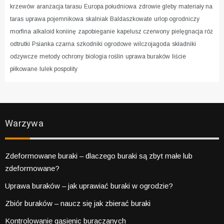
krzewów
aranżacja tarasu
Europa południowa
zdrowie gleby
materiały na
taras
uprawa pojemnikowa
skalniak
Baldaszkowate
urlop ogrodniczy
morfina
alkaloid koniinę
zapobieganie
kapelusz czerwony
pielęgnacja róż
odtrutki
Psianka czarna
szkodniki ogrodowe
wilczojagoda
składniki
odżywcze
metody ochrony
biologia roślin
uprawa buraków
liście
piłkowane
lulek pospolity
Warzywa
Zdeformowane buraki – dlaczego buraki są zbyt małe lub
zdeformowane?
Uprawa buraków – jak uprawiać buraki w ogrodzie?
Zbiór buraków – naucz się jak zbierać buraki
Kontrolowanie gąsienic buraczanych