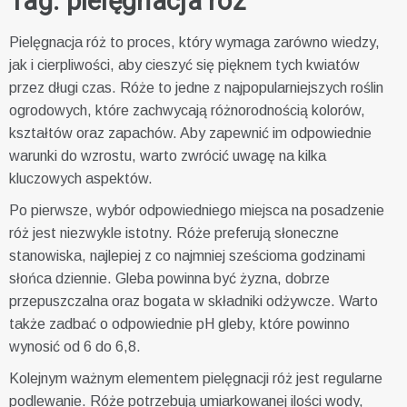
Tag:
pielęgnacja róż
Pielęgnacja róż to proces, który wymaga zarówno wiedzy,
jak i cierpliwości, aby cieszyć się pięknem tych kwiatów
przez długi czas. Róże to jedne z najpopularniejszych roślin
ogrodowych, które zachwycają różnorodnością kolorów,
kształtów oraz zapachów. Aby zapewnić im odpowiednie
warunki do wzrostu, warto zwrócić uwagę na kilka
kluczowych aspektów.
Po pierwsze, wybór odpowiedniego miejsca na posadzenie
róż jest niezwykle istotny. Róże preferują słoneczne
stanowiska, najlepiej z co najmniej sześcioma godzinami
słońca dziennie. Gleba powinna być żyzna, dobrze
przepuszczalna oraz bogata w składniki odżywcze. Warto
także zadbać o odpowiednie pH gleby, które powinno
wynosić od 6 do 6,8.
Kolejnym ważnym elementem pielęgnacji róż jest regularne
podlewanie. Róże potrzebują umiarkowanej ilości wody,