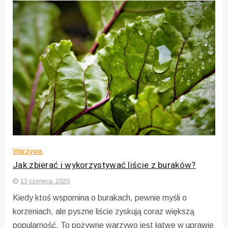
Warzywa
Jak zbierać i wykorzystywać liście z buraków?
13 czerwca, 2020
Kiedy ktoś wspomina o burakach, pewnie myśli o
korzeniach, ale pyszne liście zyskują coraz większą
popularność. To pożywne warzywo jest łatwe w uprawie