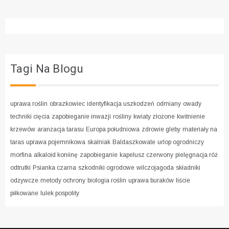
Tagi Na Blogu
uprawa roślin
obrazkowiec
identyfikacja uszkodzeń
odmiany
owady
techniki cięcia
zapobieganie inwazji
rośliny
kwiaty złożone
kwitnienie
krzewów
aranżacja tarasu
Europa południowa
zdrowie gleby
materiały na
taras
uprawa pojemnikowa
skalniak
Baldaszkowate
urlop ogrodniczy
morfina
alkaloid koniinę
zapobieganie
kapelusz czerwony
pielęgnacja róż
odtrutki
Psianka czarna
szkodniki ogrodowe
wilczojagoda
składniki
odżywcze
metody ochrony
biologia roślin
uprawa buraków
liście
piłkowane
lulek pospolity