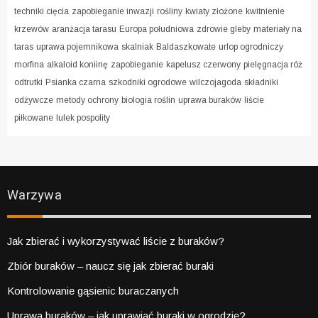
techniki cięcia
zapobieganie inwazji
rośliny
kwiaty złożone
kwitnienie
krzewów
aranżacja tarasu
Europa południowa
zdrowie gleby
materiały na
taras
uprawa pojemnikowa
skalniak
Baldaszkowate
urlop ogrodniczy
morfina
alkaloid koniinę
zapobieganie
kapelusz czerwony
pielęgnacja róż
odtrutki
Psianka czarna
szkodniki ogrodowe
wilczojagoda
składniki
odżywcze
metody ochrony
biologia roślin
uprawa buraków
liście
piłkowane
lulek pospolity
Warzywa
Jak zbierać i wykorzystywać liście z buraków?
Zbiór buraków – naucz się jak zbierać buraki
Kontrolowanie gąsienic buraczanych
Uprawa buraków – jak uprawiać buraki w ogrodzie?