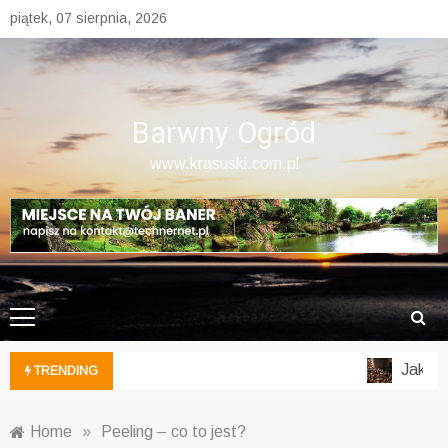
Skip
piątek, 07 sierpnia, 2026
to
content
Barwny Ogród
www.krasuski.com.pl
Jak wyk
TRENDING
Home
»
Peeling – co to jest?