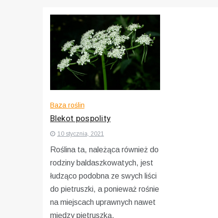
Baza roślin
Blekot pospolity
10 stycznia, 2021
Roślina ta, należąca również do
rodziny baldaszkowatych, jest
łudząco podobna ze swych liści
do pietruszki, a ponieważ rośnie
na miejscach uprawnych nawet
między pietruszką,