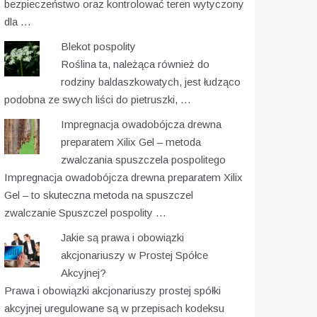
bezpieczeństwo oraz kontrolować teren wytyczony
dla …
Blekot pospolity
Roślina ta, należąca również do
rodziny baldaszkowatych, jest łudząco
podobna ze swych liści do pietruszki, …
Impregnacja owadobójcza drewna
preparatem Xilix Gel – metoda
zwalczania spuszczela pospolitego
Impregnacja owadobójcza drewna preparatem Xilix
Gel – to skuteczna metoda na spuszczel
zwalczanie Spuszczel pospolity …
Jakie są prawa i obowiązki
akcjonariuszy w Prostej Spółce
Akcyjnej?
Prawa i obowiązki akcjonariuszy prostej spółki
akcyjnej uregulowane są w przepisach kodeksu