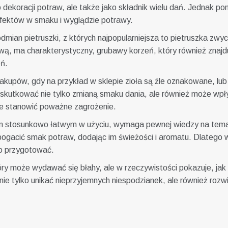
ekoracji potraw, ale także jako składnik wielu dań. Jednak pomy
fektów w smaku i wyglądzie potrawy.
a odmian pietruszki, z których najpopularniejsza to pietruszka zwy
ową, ma charakterystyczny, grubawy korzeń, który również zn
eń.
akupów, gdy na przykład w sklepie zioła są źle oznakowane, lu
 skutkować nie tylko zmianą smaku dania, ale również może wp
że stanowić poważne zagrożenie.
łem stosunkowo łatwym w użyciu, wymaga pewnej wiedzy na temat
ogacić smak potraw, dodając im świeżości i aromatu. Dlatego wa
io przygotować.
y może wydawać się błahy, ale w rzeczywistości pokazuje, jak 
e tylko unikać nieprzyjemnych niespodzianek, ale również rozwij