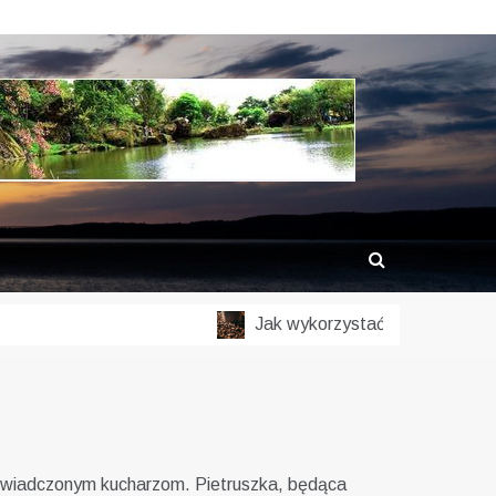
Jak wykorzystać fusy z kawy w og
doświadczonym kucharzom. Pietruszka, będąca