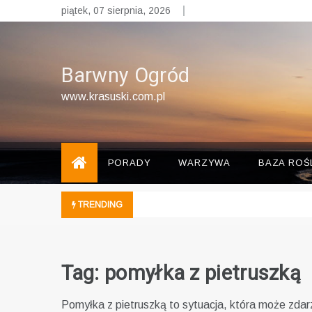
Skip
piątek, 07 sierpnia, 2026
to
content
Barwny Ogród
www.krasuski.com.pl
PORADY
WARZYWA
BAZA ROŚ
TRENDING
Tag:
pomyłka z pietruszką
Pomyłka z pietruszką to sytuacja, która może zda