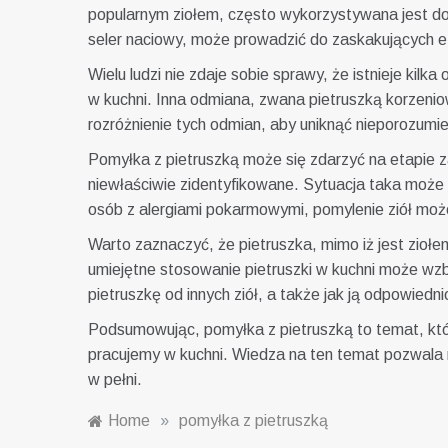
popularnym ziołem, często wykorzystywana jest do d
seler naciowy, może prowadzić do zaskakujących e
Wielu ludzi nie zdaje sobie sprawy, że istnieje kilk
w kuchni. Inna odmiana, zwana pietruszką korzeni
rozróżnienie tych odmian, aby uniknąć nieporozumi
Pomyłka z pietruszką może się zdarzyć na etapie z
niewłaściwie zidentyfikowane. Sytuacja taka może
osób z alergiami pokarmowymi, pomylenie ziół mo
Warto zaznaczyć, że pietruszka, mimo iż jest zio
umiejętne stosowanie pietruszki w kuchni może wzb
pietruszkę od innych ziół, a także jak ją odpowiedn
Podsumowując, pomyłka z pietruszką to temat, któr
pracujemy w kuchni. Wiedza na ten temat pozwala ni
w pełni.
Home
»
pomyłka z pietruszką