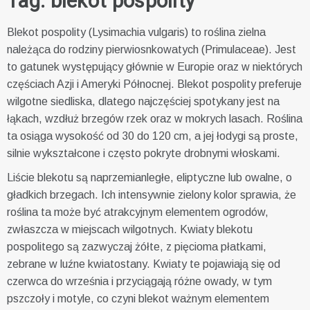
Tag:
blekot pospolity
Blekot pospolity (Lysimachia vulgaris) to roślina zielna
należąca do rodziny pierwiosnkowatych (Primulaceae). Jest
to gatunek występujący głównie w Europie oraz w niektórych
częściach Azji i Ameryki Północnej. Blekot pospolity preferuje
wilgotne siedliska, dlatego najczęściej spotykany jest na
łąkach, wzdłuż brzegów rzek oraz w mokrych lasach. Roślina
ta osiąga wysokość od 30 do 120 cm, a jej łodygi są proste,
silnie wykształcone i często pokryte drobnymi włoskami.
Liście blekotu są naprzemianległe, eliptyczne lub owalne, o
gładkich brzegach. Ich intensywnie zielony kolor sprawia, że
roślina ta może być atrakcyjnym elementem ogrodów,
zwłaszcza w miejscach wilgotnych. Kwiaty blekotu
pospolitego są zazwyczaj żółte, z pięcioma płatkami,
zebrane w luźne kwiatostany. Kwiaty te pojawiają się od
czerwca do września i przyciągają różne owady, w tym
pszczoły i motyle, co czyni blekot ważnym elementem