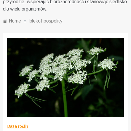
przyrodzie, wspierając bioróżnorodność i stanowiąc siedlisko
dla wielu organizmów.
Home
»
blekot pospolity
Baza roślin