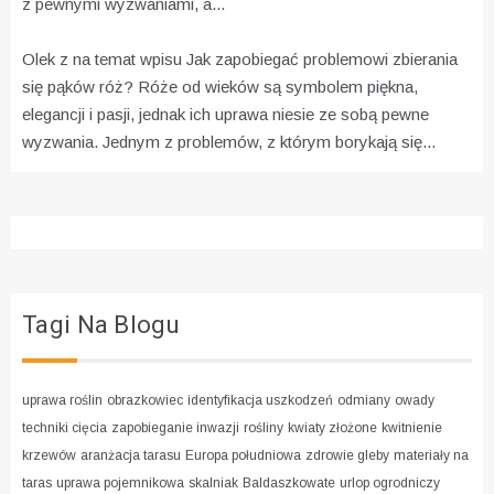
z pewnymi wyzwaniami, a...
Olek z na temat wpisu
Jak zapobiegać problemowi zbierania
się pąków róż?
Róże od wieków są symbolem piękna,
elegancji i pasji, jednak ich uprawa niesie ze sobą pewne
wyzwania. Jednym z problemów, z którym borykają się...
Tagi Na Blogu
uprawa roślin
obrazkowiec
identyfikacja uszkodzeń
odmiany
owady
techniki cięcia
zapobieganie inwazji
rośliny
kwiaty złożone
kwitnienie
krzewów
aranżacja tarasu
Europa południowa
zdrowie gleby
materiały na
taras
uprawa pojemnikowa
skalniak
Baldaszkowate
urlop ogrodniczy