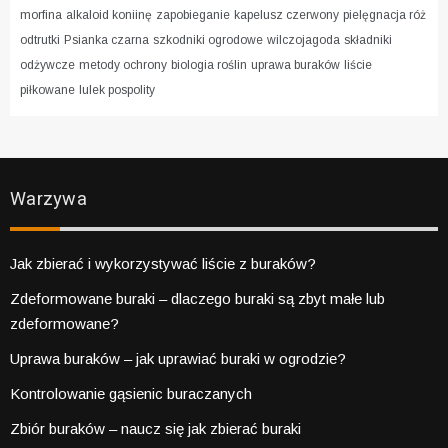
morfina
alkaloid koniinę
zapobieganie
kapelusz czerwony
pielęgnacja róż
odtrutki
Psianka czarna
szkodniki ogrodowe
wilczojagoda
składniki
odżywcze
metody ochrony
biologia roślin
uprawa buraków
liście
piłkowane
lulek pospolity
Warzywa
Jak zbierać i wykorzystywać liście z buraków?
Zdeformowane buraki – dlaczego buraki są zbyt małe lub
zdeformowane?
Uprawa buraków – jak uprawiać buraki w ogrodzie?
Kontrolowanie gąsienic buraczanych
Zbiór buraków – naucz się jak zbierać buraki