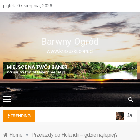
Skip
piątek, 07 sierpnia, 2026
to
content
Barwny Ogród
www.krasuski.com.pl
Jak wy
TRENDING
Home
»
Przejazdy do Holandii – gdzie najlepiej?