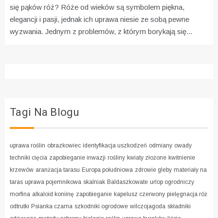
się pąków róż?
Róże od wieków są symbolem piękna,
elegancji i pasji, jednak ich uprawa niesie ze sobą pewne
wyzwania. Jednym z problemów, z którym borykają się...
Tagi Na Blogu
uprawa roślin
obrazkowiec
identyfikacja uszkodzeń
odmiany
owady
techniki cięcia
zapobieganie inwazji
rośliny
kwiaty złożone
kwitnienie
krzewów
aranżacja tarasu
Europa południowa
zdrowie gleby
materiały na
taras
uprawa pojemnikowa
skalniak
Baldaszkowate
urlop ogrodniczy
morfina
alkaloid koniinę
zapobieganie
kapelusz czerwony
pielęgnacja róż
odtrutki
Psianka czarna
szkodniki ogrodowe
wilczojagoda
składniki