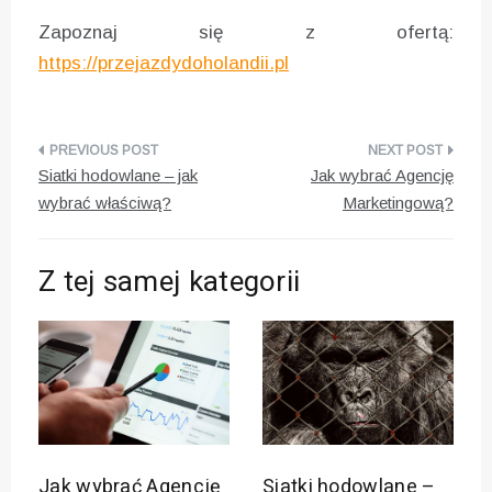
Zapoznaj się z ofertą:
https://przejazdydoholandii.pl
Nawigacja
Siatki hodowlane – jak
Jak wybrać Agencję
wpisu
wybrać właściwą?
Marketingową?
Z tej samej kategorii
Jak wybrać Agencję
Siatki hodowlane –