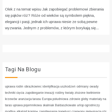
Olek z na temat wpisu
Jak zapobiegać problemowi zbierania
się pąków róż?
Róże od wieków są symbolem piękna,
elegancji i pasji, jednak ich uprawa niesie ze sobą pewne
wyzwania. Jednym z problemów, z którym borykają się...
Tagi Na Blogu
uprawa roślin
obrazkowiec
identyfikacja uszkodzeń
odmiany
owady
techniki cięcia
zapobieganie inwazji
rośliny
kwiaty złożone
kwitnienie
krzewów
aranżacja tarasu
Europa południowa
zdrowie gleby
materiały na
taras
uprawa pojemnikowa
skalniak
Baldaszkowate
urlop ogrodniczy
morfina
alkaloid koniinę
zapobieganie
kapelusz czerwony
pielęgnacja róż