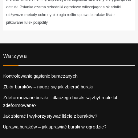
odtrutki
Psianka czarna
szkodniki ogrodowe
wilczojagoda
składniki
odżywcze
metody ochrony
biologia roślin
uprawa buraków
liście
piłkowane
lulek pospolity
Warzywa
Kontrolowanie gąsienic buraczanych
Zbiór buraków – naucz się jak zbierać buraki
Zdeformowane buraki – dlaczego buraki są zbyt małe lub
zdeformowane?
Jak zbierać i wykorzystywać liście z buraków?
Uprawa buraków – jak uprawiać buraki w ogrodzie?