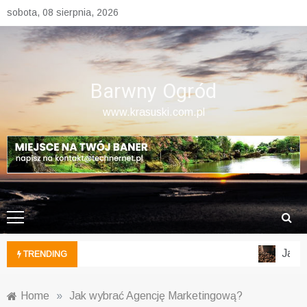
Skip
sobota, 08 sierpnia, 2026
to
content
Barwny Ogród
www.krasuski.com.pl
Jak wy
TRENDING
Home
»
Jak wybrać Agencję Marketingową?