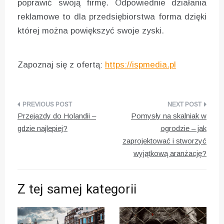
poprawić swoją firmę. Odpowiednie działania
reklamowe to dla przedsiębiorstwa forma dzięki
której można powiększyć swoje zyski.
Zapoznaj się z ofertą:
https://ispmedia.pl
Nawigacja
Przejazdy do Holandii –
Pomysły na skalniak w
wpisu
gdzie najlepiej?
ogrodzie – jak
zaprojektować i stworzyć
wyjątkową aranżację?
Z tej samej kategorii