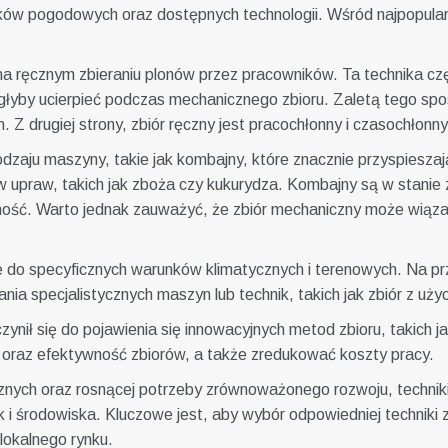
ów pogodowych oraz dostępnych technologii. Wśród najpopularnie
 na ręcznym zbieraniu plonów przez pracowników. Ta technika cz
łyby ucierpieć podczas mechanicznego zbioru. Zaletą tego spo
. Z drugiej strony, zbiór ręczny jest pracochłonny i czasochłonn
odzaju maszyny, takie jak kombajny, które znacznie przyspieszają
upraw, takich jak zboża czy kukurydza. Kombajny są w stanie 
jność. Warto jednak zauważyć, że zbiór mechaniczny może wiąz
 do specyficznych warunków klimatycznych i terenowych. Na prz
 specjalistycznych maszyn lub technik, takich jak zbiór z uży
yczynił się do pojawienia się innowacyjnych metod zbioru, takich 
oraz efektywność zbiorów, a także zredukować koszty pracy.
nych oraz rosnącej potrzeby zrównoważonego rozwoju, techniki z
środowiska. Kluczowe jest, aby wybór odpowiedniej techniki zbi
lokalnego rynku.