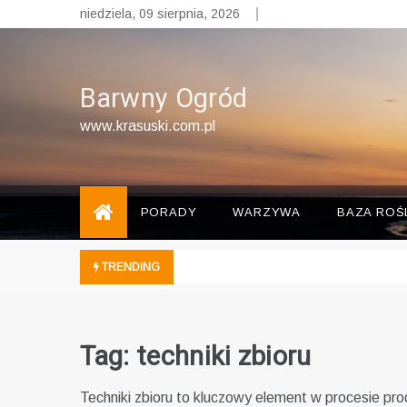
Skip
niedziela, 09 sierpnia, 2026
to
content
Barwny Ogród
www.krasuski.com.pl
PORADY
WARZYWA
BAZA ROŚ
TRENDING
Tag:
techniki zbioru
Techniki zbioru to kluczowy element w procesie prod