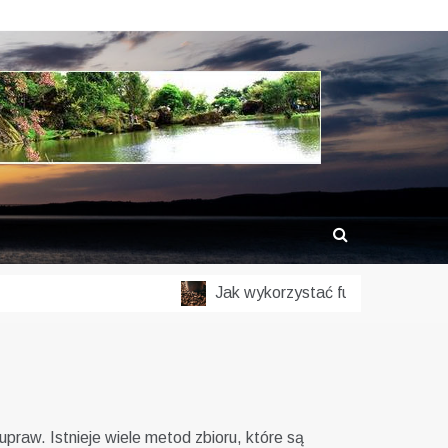
Jak wykorzystać fusy z kawy w ogro
upraw. Istnieje wiele metod zbioru, które są