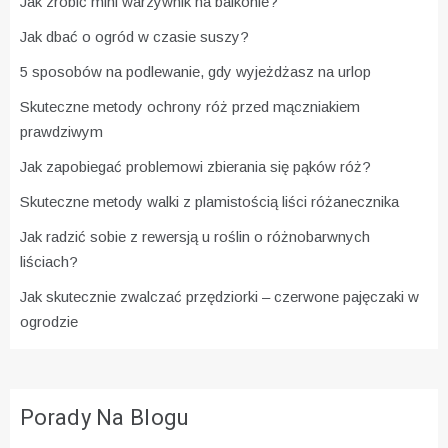
Jak zrobić mini warzywnik na balkonie?
Jak dbać o ogród w czasie suszy?
5 sposobów na podlewanie, gdy wyjeżdżasz na urlop
Skuteczne metody ochrony róż przed mączniakiem
prawdziwym
Jak zapobiegać problemowi zbierania się pąków róż?
Skuteczne metody walki z plamistością liści różanecznika
Jak radzić sobie z rewersją u roślin o różnobarwnych
liściach?
Jak skutecznie zwalczać przędziorki – czerwone pajęczaki w
ogrodzie
Porady Na Blogu