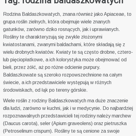
Tag:
rodzina baldaszkowatych
Rodzina Baldaszkowatych, znana również jako Apiaceae, to
grupa roślin zielnych, która obejmuje wiele znanych
gatunków, zarówno dziko rosnących, jak i uprawianych.
Rośliny te charakteryzują się zwykle złożonymi
kwiatostanami, zwanymi baldachami, które składają się z
wielu drobnych kwiatów. Kwiaty te są często drobne, cztero-
lub pięciopłatkowe, a ich kolorystyka może obejmować od
bieli, przez żółć, aż po różne odcienie purpury.
Baldaszkowate są szeroko rozpowszechnione na całym
świecie, a ich przedstawiciele występują w różnych
środowiskach, od łąk po tereny górskie.
Wiele roślin z rodziny Baldaszkowatych ma duże znaczenie
dla ludzi, zarówno w kuchni, jak i w medycynie. Do najbardziej
rozpoznawalnych przedstawicieli tej rodziny należy marchew
(Daucus carota), seler (Apium graveolens) oraz pietruszka
(Petroselinum crispum). Rośliny te są cenione za swoje