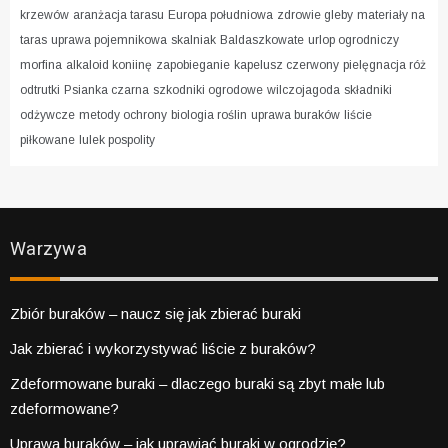
krzewów
aranżacja tarasu
Europa południowa
zdrowie gleby
materiały na
taras
uprawa pojemnikowa
skalniak
Baldaszkowate
urlop ogrodniczy
morfina
alkaloid koniinę
zapobieganie
kapelusz czerwony
pielęgnacja róż
odtrutki
Psianka czarna
szkodniki ogrodowe
wilczojagoda
składniki
odżywcze
metody ochrony
biologia roślin
uprawa buraków
liście
piłkowane
lulek pospolity
Warzywa
Zbiór buraków – naucz się jak zbierać buraki
Jak zbierać i wykorzystywać liście z buraków?
Zdeformowane buraki – dlaczego buraki są zbyt małe lub
zdeformowane?
Uprawa buraków – jak uprawiać buraki w ogrodzie?