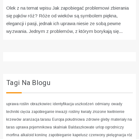
Olek z na temat wpisu
Jak zapobiegać problemowi zbierania
się pąków róż?
Róże od wieków są symbolem piękna,
elegancji i pasji, jednak ich uprawa niesie ze sobą pewne
wyzwania. Jednym z problemów, z którym borykają się...
Tagi Na Blogu
uprawa roślin
obrazkowiec
identyfikacja uszkodzeń
odmiany
owady
techniki cięcia
zapobieganie inwazji
rośliny
kwiaty złożone
kwitnienie
krzewów
aranżacja tarasu
Europa południowa
zdrowie gleby
materiały na
taras
uprawa pojemnikowa
skalniak
Baldaszkowate
urlop ogrodniczy
morfina
alkaloid koniinę
zapobieganie
kapelusz czerwony
pielęgnacja róż