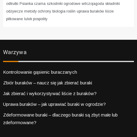
odtrutki
Psianka czarna
szkodniki ogrodowe
wilczojagoda
składniki
odżywcze
metody ochrony
biologia roślin
uprawa buraków
liście
piłkowane
lulek pospolity
Warzywa
Kontrolowanie gąsienic buraczanych
Zbiór buraków – naucz się jak zbierać buraki
Jak zbierać i wykorzystywać liście z buraków?
Uprawa buraków – jak uprawiać buraki w ogrodzie?
Zdeformowane buraki – dlaczego buraki są zbyt małe lub
zdeformowane?