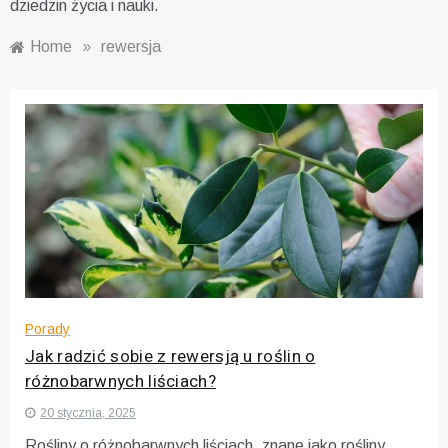
dziedzin życia i nauki.
Home
»
rewersja
Porady
Jak radzić sobie z rewersją u roślin o
różnobarwnych liściach?
20 stycznia, 2025
Rośliny o różnobarwnych liściach, znane jako rośliny