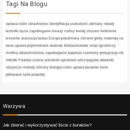
Tagi Na Blogu
uprawa roślin
obrazkowiec
identyfikacja uszkodzeń
odmiany
owady
techniki cięcia
zapobieganie inwazji
rośliny
kwiaty złożone
kwitnienie
krzewów
aranżacja tarasu
Europa południowa
zdrowie gleby
materiały na
taras
uprawa pojemnikowa
skalniak
Baldaszkowate
urlop ogrodniczy
morfina
alkaloid koniinę
zapobieganie
kapelusz czerwony
pielęgnacja róż
odtrutki
Psianka czarna
szkodniki ogrodowe
wilczojagoda
składniki
odżywcze
metody ochrony
biologia roślin
uprawa buraków
liście
piłkowane
lulek pospolity
Warzywa
Jak zbierać i wykorzystywać liście z buraków?