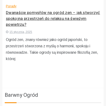
Porady
Dwanaście pomysłów na ogród zen – jak stworzyć
spokojną przestrzeń do relaksu na świeżym
powietrzu?
15 stycznia, 2025
Ogród zen, znany również jako ogród japoński, to
przestrzeń stworzona z myślą o harmonii, spokoju i
równowadze. Takie ogrody są inspirowane filozofią zen,
której
Barwny Ogród