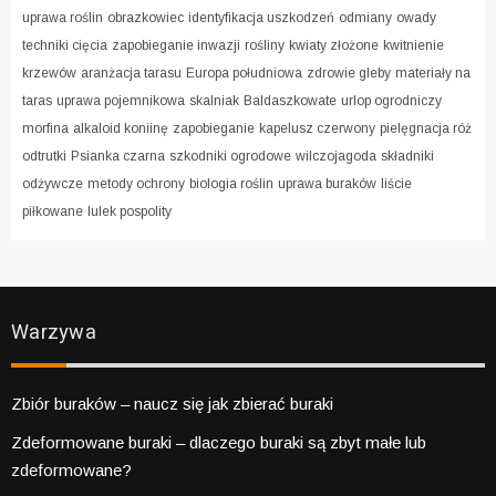
uprawa roślin
obrazkowiec
identyfikacja uszkodzeń
odmiany
owady
techniki cięcia
zapobieganie inwazji
rośliny
kwiaty złożone
kwitnienie
krzewów
aranżacja tarasu
Europa południowa
zdrowie gleby
materiały na
taras
uprawa pojemnikowa
skalniak
Baldaszkowate
urlop ogrodniczy
morfina
alkaloid koniinę
zapobieganie
kapelusz czerwony
pielęgnacja róż
odtrutki
Psianka czarna
szkodniki ogrodowe
wilczojagoda
składniki
odżywcze
metody ochrony
biologia roślin
uprawa buraków
liście
piłkowane
lulek pospolity
Warzywa
Zbiór buraków – naucz się jak zbierać buraki
Zdeformowane buraki – dlaczego buraki są zbyt małe lub
zdeformowane?