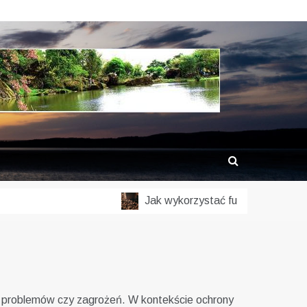
Jak wykorzystać fusy z kawy w ogro
k, problemów czy zagrożeń. W kontekście ochrony