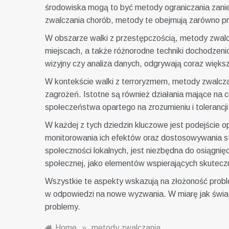
środowiska mogą to być metody ograniczania zaniec
zwalczania chorób, metody te obejmują zarówno pro
W obszarze walki z przestępczością, metody zwalc
miejscach, a także różnorodne techniki dochodzeni
wizyjny czy analiza danych, odgrywają coraz więks
W kontekście walki z terroryzmem, metody zwalczan
zagrożeń. Istotne są również działania mające na 
społeczeństwa opartego na zrozumieniu i tolerancji
W każdej z tych dziedzin kluczowe jest podejście
monitorowania ich efektów oraz dostosowywania st
społeczności lokalnych, jest niezbędna do osiągnię
społecznej, jako elementów wspierających skutec
Wszystkie te aspekty wskazują na złożoność probl
w odpowiedzi na nowe wyzwania. W miarę jak świat
problemy.
Home
»
metody zwalczania