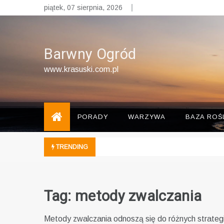
Skip
piątek, 07 sierpnia, 2026
to
content
Barwny Ogród
www.krasuski.com.pl
PORADY
WARZYWA
BAZA ROŚ
TRENDING
Tag:
metody zwalczania
Metody zwalczania odnoszą się do różnych strategi