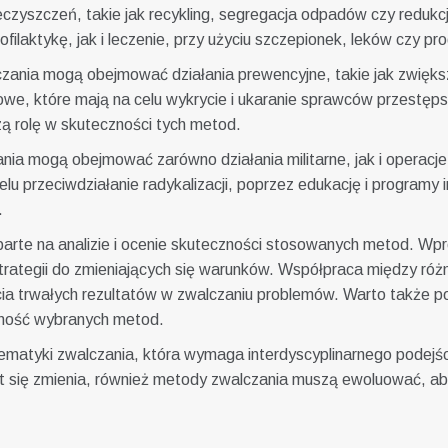
zyszczeń, takie jak recykling, segregacja odpadów czy redukcj
filaktykę, jak i leczenie, przy użyciu szczepionek, leków czy 
zania mogą obejmować działania prewencyjne, takie jak zwiększ
owe, które mają na celu wykrycie i ukaranie sprawców przestęp
zą rolę w skuteczności tych metod.
ia mogą obejmować zarówno działania militarne, jak i operacje
celu przeciwdziałanie radykalizacji, poprzez edukację i program
.
 oparte na analizie i ocenie skuteczności stosowanych metod.
rategii do zmieniających się warunków. Współpraca między różn
cia trwałych rezultatów w zwalczaniu problemów. Warto także po
zność wybranych metod.
ematyki zwalczania, która wymaga interdyscyplinarnego podejśc
 się zmienia, również metody zwalczania muszą ewoluować, ab