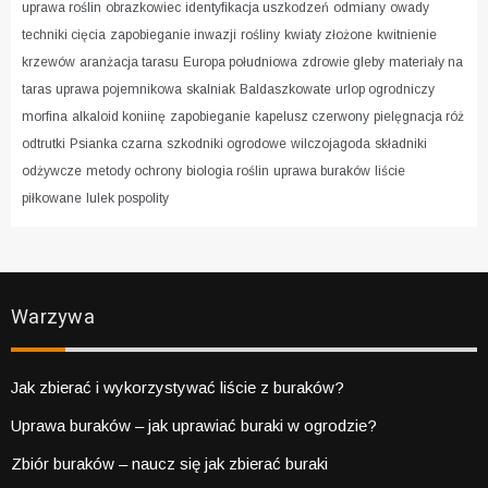
uprawa roślin
obrazkowiec
identyfikacja uszkodzeń
odmiany
owady
techniki cięcia
zapobieganie inwazji
rośliny
kwiaty złożone
kwitnienie
krzewów
aranżacja tarasu
Europa południowa
zdrowie gleby
materiały na
taras
uprawa pojemnikowa
skalniak
Baldaszkowate
urlop ogrodniczy
morfina
alkaloid koniinę
zapobieganie
kapelusz czerwony
pielęgnacja róż
odtrutki
Psianka czarna
szkodniki ogrodowe
wilczojagoda
składniki
odżywcze
metody ochrony
biologia roślin
uprawa buraków
liście
piłkowane
lulek pospolity
Warzywa
Jak zbierać i wykorzystywać liście z buraków?
Uprawa buraków – jak uprawiać buraki w ogrodzie?
Zbiór buraków – naucz się jak zbierać buraki