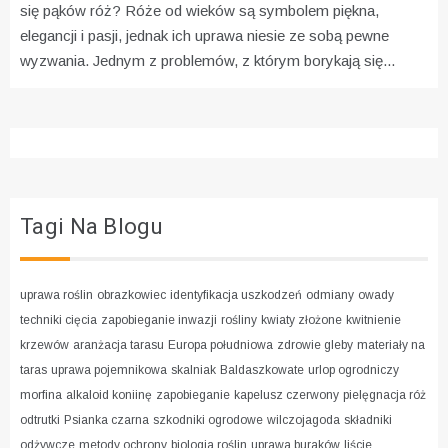
się pąków róż?
Róże od wieków są symbolem piękna,
elegancji i pasji, jednak ich uprawa niesie ze sobą pewne
wyzwania. Jednym z problemów, z którym borykają się...
Tagi Na Blogu
uprawa roślin
obrazkowiec
identyfikacja uszkodzeń
odmiany
owady
techniki cięcia
zapobieganie inwazji
rośliny
kwiaty złożone
kwitnienie
krzewów
aranżacja tarasu
Europa południowa
zdrowie gleby
materiały na
taras
uprawa pojemnikowa
skalniak
Baldaszkowate
urlop ogrodniczy
morfina
alkaloid koniinę
zapobieganie
kapelusz czerwony
pielęgnacja róż
odtrutki
Psianka czarna
szkodniki ogrodowe
wilczojagoda
składniki
odżywcze
metody ochrony
biologia roślin
uprawa buraków
liście