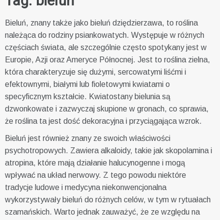
Tag:
bieluń
Bieluń, znany także jako bieluń dziędzierzawa, to roślina
należąca do rodziny psiankowatych. Występuje w różnych
częściach świata, ale szczególnie często spotykany jest w
Europie, Azji oraz Ameryce Północnej. Jest to roślina zielna,
która charakteryzuje się dużymi, sercowatymi liśćmi i
efektownymi, białymi lub fioletowymi kwiatami o
specyficznym kształcie. Kwiatostany bielunia są
dzwonkowate i zazwyczaj skupione w gronach, co sprawia,
że roślina ta jest dość dekoracyjna i przyciągająca wzrok.
Bieluń jest również znany ze swoich właściwości
psychotropowych. Zawiera alkaloidy, takie jak skopolamina i
atropina, które mają działanie halucynogenne i mogą
wpływać na układ nerwowy. Z tego powodu niektóre
tradycje ludowe i medycyna niekonwencjonalna
wykorzystywały bieluń do różnych celów, w tym w rytuałach
szamańskich. Warto jednak zauważyć, że ze względu na