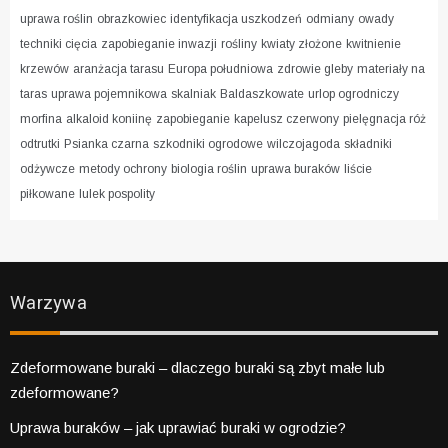
uprawa roślin
obrazkowiec
identyfikacja uszkodzeń
odmiany
owady
techniki cięcia
zapobieganie inwazji
rośliny
kwiaty złożone
kwitnienie
krzewów
aranżacja tarasu
Europa południowa
zdrowie gleby
materiały na
taras
uprawa pojemnikowa
skalniak
Baldaszkowate
urlop ogrodniczy
morfina
alkaloid koniinę
zapobieganie
kapelusz czerwony
pielęgnacja róż
odtrutki
Psianka czarna
szkodniki ogrodowe
wilczojagoda
składniki
odżywcze
metody ochrony
biologia roślin
uprawa buraków
liście
piłkowane
lulek pospolity
Warzywa
Zdeformowane buraki – dlaczego buraki są zbyt małe lub
zdeformowane?
Uprawa buraków – jak uprawiać buraki w ogrodzie?