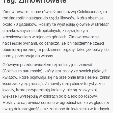
Tag:
Zimowitowate
Zimowitowate, znane również pod nazwą Colchicaceae, to
rodzina roślin należąca do rzędu liliowców, która obejmuje
około 70 gatunków. Rośliny te występują głównie w strefach
umiarkowanych i subtropikalnych, z największym
zróżnicowaniem w rejonach górskich. Zimowitowate są
najczęściej bylinami, co oznacza, że ich nadziemne części
obumierają na zimę, a podziemne organy, takie jak bulwy lub
cormy, przetrwają do wiosny.
Głównym przedstawicielem tej rodziny jest zimowit
(Colchicum autumnale), który jest znany ze swoich pięknych
kwiatów, które pojawiają się na przełomie lata i jesieni, zanim
liście zaczynają rosnąć. Zimowity mają charakterystyczne
kwiaty, które przypominają krokusy, ale są zazwyczaj
większe i występują w kolorach od białego po różowy.
Rośliny te są również cenione w ogrodnictwie ze względu na
swoją dekoracyjność oraz zdolność do kwitnienia w trudnych