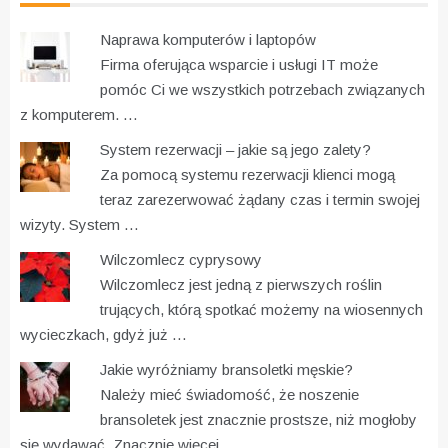
Naprawa komputerów i laptopów
Firma oferująca wsparcie i usługi IT może
pomóc Ci we wszystkich potrzebach związanych
z komputerem. …
System rezerwacji – jakie są jego zalety?
Za pomocą systemu rezerwacji klienci mogą
teraz zarezerwować żądany czas i termin swojej
wizyty. System …
Wilczomlecz cyprysowy
Wilczomlecz jest jedną z pierwszych roślin
trujących, którą spotkać możemy na wiosennych
wycieczkach, gdyż już …
Jakie wyróżniamy bransoletki męskie?
Należy mieć świadomość, że noszenie
bransoletek jest znacznie prostsze, niż mogłoby
się wydawać. Znacznie więcej …