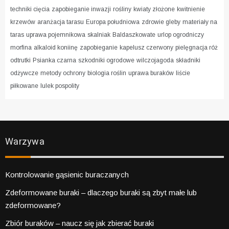
techniki cięcia
zapobieganie inwazji
rośliny
kwiaty złożone
kwitnienie
krzewów
aranżacja tarasu
Europa południowa
zdrowie gleby
materiały na
taras
uprawa pojemnikowa
skalniak
Baldaszkowate
urlop ogrodniczy
morfina
alkaloid koniinę
zapobieganie
kapelusz czerwony
pielęgnacja róż
odtrutki
Psianka czarna
szkodniki ogrodowe
wilczojagoda
składniki
odżywcze
metody ochrony
biologia roślin
uprawa buraków
liście
piłkowane
lulek pospolity
Warzywa
Kontrolowanie gąsienic buraczanych
Zdeformowane buraki – dlaczego buraki są zbyt małe lub
zdeformowane?
Zbiór buraków – naucz się jak zbierać buraki