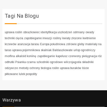
Tagi Na Blogu
uprawa roślin
obrazkowiec
identyfikacja uszkodzeń
odmiany
owady
techniki cięcia
zapobieganie inwazji
rośliny
kwiaty złożone
kwitnienie
krzewów
aranżacja tarasu
Europa południowa
zdrowie gleby
materiały na
taras
uprawa pojemnikowa
skalniak
Baldaszkowate
urlop ogrodniczy
morfina
alkaloid koniinę
zapobieganie
kapelusz czerwony
pielęgnacja róż
odtrutki
Psianka czarna
szkodniki ogrodowe
wilczojagoda
składniki
odżywcze
metody ochrony
biologia roślin
uprawa buraków
liście
piłkowane
lulek pospolity
Warzywa