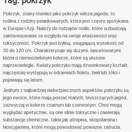
Tag:
pokrzyk
Pokrzyk, znany również jako pokrzyk wilcza jagoda, to
roślina z rodziny psiankowatych, która jest często spotykana
w Europie i Azji. Należy do rodzajów roślin, które wzbudzają
zainteresowanie ze względu na swoje właściwości oraz
toksyczność. Pokrzyk jest byliną, osiągającą wysokość od
30 do 120 cm. Charakteryzuje się dużymi, lancetowatymi
liśćmi o ciemnozielonym kolorze, które są ułożone
naprzeciwlegle. Kwiaty pokrzyku mają dzwonkowaty kształt,
najczęściej występują w odcieniach fioletu, bieli lub żółci i
pojawiają się latem.
Jednym z najbardziej niebezpiecznych aspektów pokrzyku są
jego owoce, które mają postać małych, błyszczących jagód,
zazwyczaj w kolorze czarnym lub czerwonym. Choć mogą
wyglądać apetycznie, są one silnie toksyczne i zawierają
substancje chemiczne, takie jak atropina, skopolamina i
hioscyjamina, które mogą powodować poważne zatrucia.