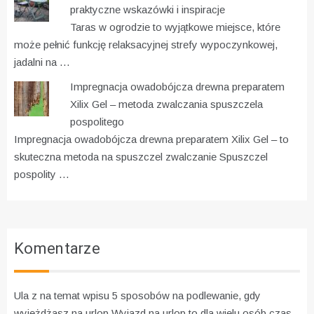
praktyczne wskazówki i inspiracje
Taras w ogrodzie to wyjątkowe miejsce, które
może pełnić funkcję relaksacyjnej strefy wypoczynkowej,
jadalni na …
Impregnacja owadobójcza drewna preparatem
Xilix Gel – metoda zwalczania spuszczela
pospolitego
Impregnacja owadobójcza drewna preparatem Xilix Gel – to
skuteczna metoda na spuszczel zwalczanie Spuszczel
pospolity …
Komentarze
Ula z na temat wpisu
5 sposobów na podlewanie, gdy
wyjeżdżasz na urlop
Wyjazd na urlop to dla wielu osób czas