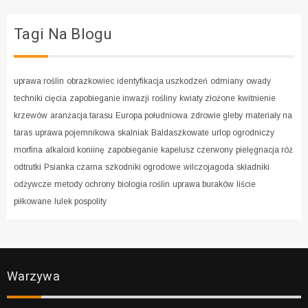
Tagi Na Blogu
uprawa roślin
obrazkowiec
identyfikacja uszkodzeń
odmiany
owady
techniki cięcia
zapobieganie inwazji
rośliny
kwiaty złożone
kwitnienie
krzewów
aranżacja tarasu
Europa południowa
zdrowie gleby
materiały na
taras
uprawa pojemnikowa
skalniak
Baldaszkowate
urlop ogrodniczy
morfina
alkaloid koniinę
zapobieganie
kapelusz czerwony
pielęgnacja róż
odtrutki
Psianka czarna
szkodniki ogrodowe
wilczojagoda
składniki
odżywcze
metody ochrony
biologia roślin
uprawa buraków
liście
piłkowane
lulek pospolity
Warzywa