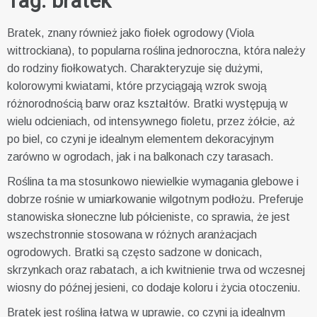
Tag:
bratek
Bratek, znany również jako fiołek ogrodowy (Viola
wittrockiana), to popularna roślina jednoroczna, która należy
do rodziny fiołkowatych. Charakteryzuje się dużymi,
kolorowymi kwiatami, które przyciągają wzrok swoją
różnorodnością barw oraz kształtów. Bratki występują w
wielu odcieniach, od intensywnego fioletu, przez żółcie, aż
po biel, co czyni je idealnym elementem dekoracyjnym
zarówno w ogrodach, jak i na balkonach czy tarasach.
Roślina ta ma stosunkowo niewielkie wymagania glebowe i
dobrze rośnie w umiarkowanie wilgotnym podłożu. Preferuje
stanowiska słoneczne lub półcieniste, co sprawia, że jest
wszechstronnie stosowana w różnych aranżacjach
ogrodowych. Bratki są często sadzone w donicach,
skrzynkach oraz rabatach, a ich kwitnienie trwa od wczesnej
wiosny do późnej jesieni, co dodaje koloru i życia otoczeniu.
Bratek jest rośliną łatwą w uprawie, co czyni ją idealnym