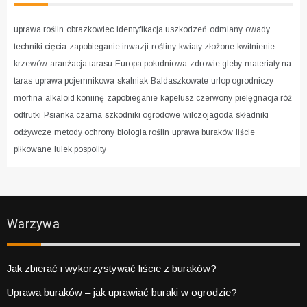
uprawa roślin
obrazkowiec
identyfikacja uszkodzeń
odmiany
owady
techniki cięcia
zapobieganie inwazji
rośliny
kwiaty złożone
kwitnienie
krzewów
aranżacja tarasu
Europa południowa
zdrowie gleby
materiały na
taras
uprawa pojemnikowa
skalniak
Baldaszkowate
urlop ogrodniczy
morfina
alkaloid koniinę
zapobieganie
kapelusz czerwony
pielęgnacja róż
odtrutki
Psianka czarna
szkodniki ogrodowe
wilczojagoda
składniki
odżywcze
metody ochrony
biologia roślin
uprawa buraków
liście
piłkowane
lulek pospolity
Warzywa
Jak zbierać i wykorzystywać liście z buraków?
Uprawa buraków – jak uprawiać buraki w ogrodzie?