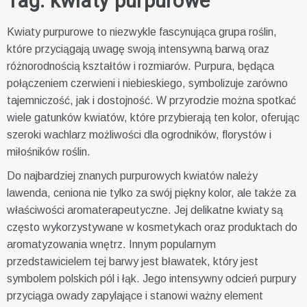
Tag:
kwiaty purpurowe
Kwiaty purpurowe to niezwykle fascynująca grupa roślin,
które przyciągają uwagę swoją intensywną barwą oraz
różnorodnością kształtów i rozmiarów. Purpura, będąca
połączeniem czerwieni i niebieskiego, symbolizuje zarówno
tajemniczość, jak i dostojność. W przyrodzie można spotkać
wiele gatunków kwiatów, które przybierają ten kolor, oferując
szeroki wachlarz możliwości dla ogrodników, florystów i
miłośników roślin.
Do najbardziej znanych purpurowych kwiatów należy
lawenda, ceniona nie tylko za swój piękny kolor, ale także za
właściwości aromaterapeutyczne. Jej delikatne kwiaty są
często wykorzystywane w kosmetykach oraz produktach do
aromatyzowania wnętrz. Innym popularnym
przedstawicielem tej barwy jest bławatek, który jest
symbolem polskich pól i łąk. Jego intensywny odcień purpury
przyciąga owady zapylające i stanowi ważny element