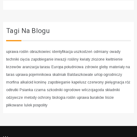
Tagi Na Blogu
uprawa roślin
obrazkowiec
identyfikacja uszkodzeń
odmiany
owady
techniki cięcia
zapobieganie inwazji
rośliny
kwiaty złożone
kwitnienie
krzewów
aranżacja tarasu
Europa południowa
zdrowie gleby
materiały na
taras
uprawa pojemnikowa
skalniak
Baldaszkowate
urlop ogrodniczy
morfina
alkaloid koniinę
zapobieganie
kapelusz czerwony
pielęgnacja róż
odtrutki
Psianka czarna
szkodniki ogrodowe
wilczojagoda
składniki
odżywcze
metody ochrony
biologia roślin
uprawa buraków
liście
piłkowane
lulek pospolity